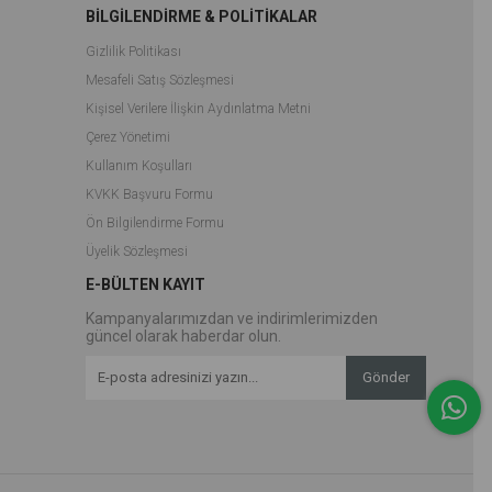
BİLGİLENDİRME & POLİTİKALAR
Gizlilik Politikası
Mesafeli Satış Sözleşmesi
Kişisel Verilere İlişkin Aydınlatma Metni
Çerez Yönetimi
Kullanım Koşulları
KVKK Başvuru Formu
Ön Bilgilendirme Formu
Üyelik Sözleşmesi
E-BÜLTEN KAYIT
Kampanyalarımızdan ve indirimlerimizden
güncel olarak haberdar olun.
Gönder