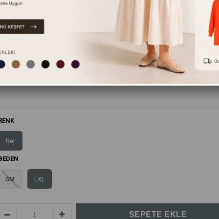
Bu ürünün yanında bunları da tavsiye ediyoruz.
RENK
Bej
BEDEN
SM
LXL