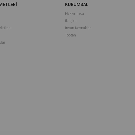
METLERİ
KURUMSAL
Hakkımızda
İletişim
litikası
İnsan Kaynakları
i
Toptan
ular