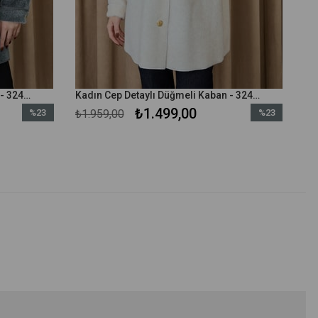
Kadın Cep Detaylı Düğmeli Kaban - 32412KBN - Antrasit
Kadın Cep Detaylı Düğmeli Kaban - 32412KBN - Ekru
₺1.499,00
%23
₺1.959,00
%23
İndirim
İndirim
%23İndirim
%23İndirim