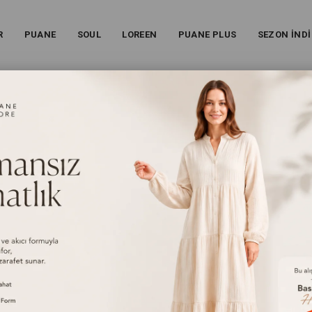
R
PUANE
SOUL
LOREEN
PUANE PLUS
SEZON İNDİ
KABAN - 32412KBN - BEJ
Kadın Cep Detaylı Düğmeli Kaban - 32412KBN - Bej
25W-32412KBN
%
23
İndirim
₺1.959,00
(KDV Dahil)
₺1.499,00
(KDV Dahil)