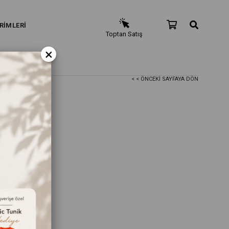
RİMLERİ
Toptan Satış
×
< < ÖNCEKI SAYFAYA DÖN