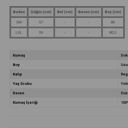
Beden
Göğüs (cm)
Bel (cm)
Basen (cm)
Boy (cm)
SM
57
-
-
80
LXL
59
-
-
80,5
Kumaş
Dok
Boy
Uzu
Kalıp
Reg
Yaş Grubu
Yeti
Desen
Düz
Kumaş İçeriği
100