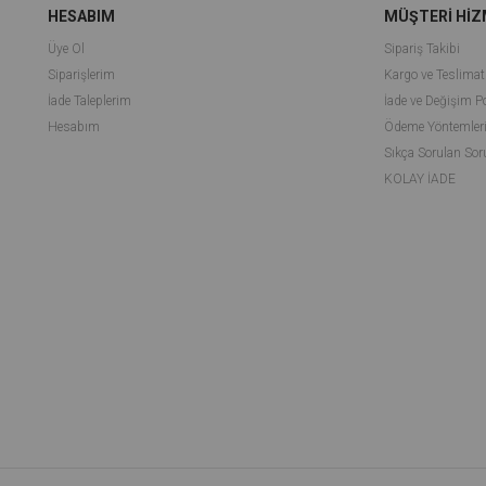
HESABIM
MÜŞTERİ HİZ
Üye Ol
Sipariş Takibi
Siparişlerim
Kargo ve Teslimat
İade Taleplerim
İade ve Değişim Po
Hesabım
Ödeme Yöntemler
Sıkça Sorulan Sor
KOLAY İADE