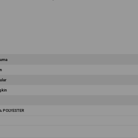
uma
n
ular
şkin
% POLYESTER