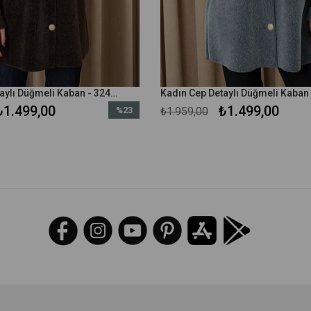
Kadın Cep Detaylı Düğmeli Kaban - 32412KBN - Kahverengi
₺1.499,00
₺1.499,00
%23
₺1.959,00
İndirim
%23İndirim