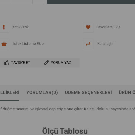
Kritik Stok
Favorilere Ekle
İstek Listeme Ekle
Karşılaştır
TAVSIYE ET
YORUM YAZ
LLIKLERI
YORUMLAR
(0)
ÖDEME SEÇENEKLERI
ÜRÜN Ö
 düğme tasarımı ve işlevsel cepleriyle öne çıkar. Kaliteli dokusu sayesinde so
Ölçü Tablosu