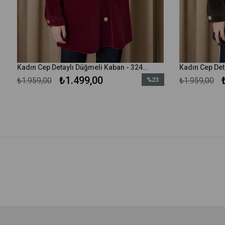
Kadın Cep Detaylı Düğmeli Kaban - 32412KBN - Bordo
₺1.499,00
₺1.959,00
%23
₺1.959,00
m
İndirim
irim
%23İndirim