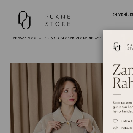
EN YENİLE
ANASAYFA
>
SOUL
>
DIŞ GİYİM
>
KABAN
>
KADIN CEP DETAYLI DÜĞMELI 