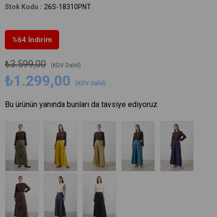
26S-18310PNT
%
64
İndirim
₺3.599,00
(KDV Dahil)
₺1.299,00
(KDV Dahil)
Bu ürünün yanında bunları da tavsiye ediyoruz.