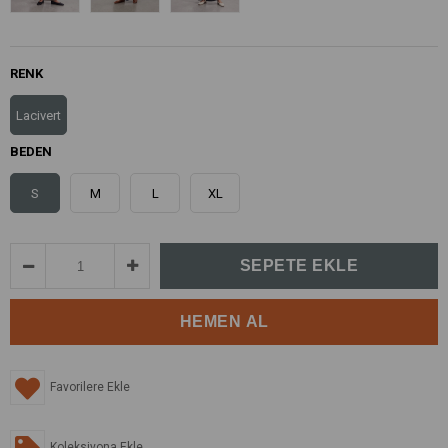
RENK
Lacivert
BEDEN
S
M
L
XL
Favorilere Ekle
Koleksiyona Ekle