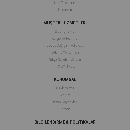
İade Taleplerim
Hesabım
MÜŞTERİ HİZMETLERİ
Sipariş Takibi
Kargo ve Teslimat
İade ve Değişim Politikası
Ödeme Yöntemleri
Sıkça Sorulan Sorular
KOLAY İADE
KURUMSAL
Hakkımızda
İletişim
İnsan Kaynakları
Toptan
BİLGİLENDİRME & POLİTİKALAR