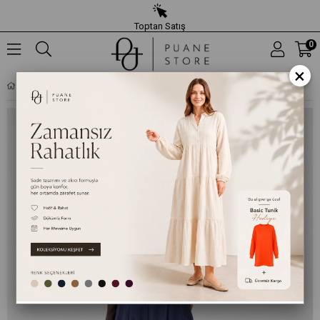
Toptan Satış
0
×
KADIN BELI LASTIKLI GENIŞ PAÇA DOKUMA PANTOLON – 18310PNT - LACIVERT