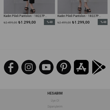
Kadın Pileli Pantolon - 18227PNT - Siyah
Kadın Pileli Pantolon - 18227PNT - Bej
₺1.299,00
%48
₺1.299,00
%48
₺2.499,00
₺2.499,00
İndirim
İndirim
irim
%48İndirim
%48İndir
HESABIM
Üye Ol
Siparişlerim