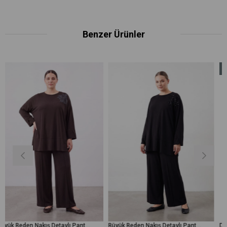
Benzer Ürünler
Yeni
Ürün
Büyük Beden Nakış Detaylı Pantolonlu Takım -19287TKS - Kahverengi
Büyük Beden Nakış Detaylı Pantolonlu Takım -19287TKS - Siyah