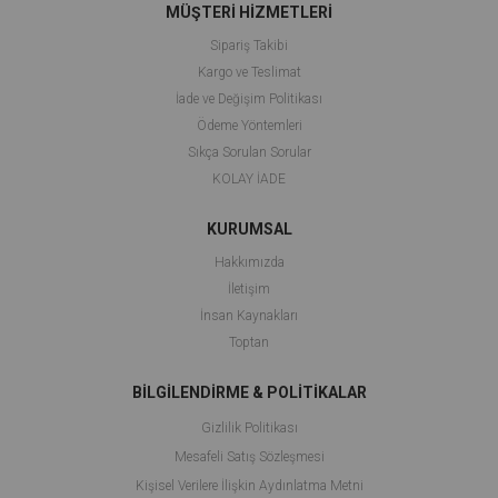
MÜŞTERİ HİZMETLERİ
Sipariş Takibi
Kargo ve Teslimat
İade ve Değişim Politikası
Ödeme Yöntemleri
Sıkça Sorulan Sorular
KOLAY İADE
KURUMSAL
Hakkımızda
İletişim
İnsan Kaynakları
Toptan
BİLGİLENDİRME & POLİTİKALAR
Gizlilik Politikası
Mesafeli Satış Sözleşmesi
Kişisel Verilere İlişkin Aydınlatma Metni