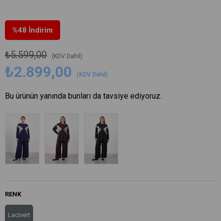
%
48
İndirim
₺5.599,00
(KDV Dahil)
₺2.899,00
(KDV Dahil)
Bu ürünün yanında bunları da tavsiye ediyoruz.
RENK
Lacivert