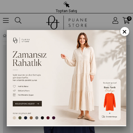
Toptan Satış
0
×
DESENLI BLOK DETAYLI RAHAT KESIM İKILI TAKIM - LACIVERT