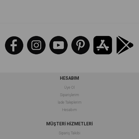
%64İndirim
HESABIM
Üye Ol
Siparişlerim
İade Taleplerim
Hesabım
MÜŞTERİ HİZMETLERİ
Sipariş Takibi