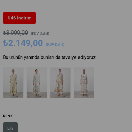
%
46
İndirim
₺3.999,00
(KDV Dahil)
₺2.149,00
(KDV Dahil)
Bu ürünün yanında bunları da tavsiye ediyoruz.
RENK
Lila