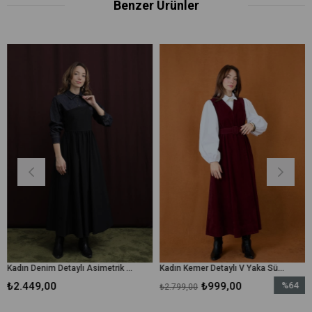
Benzer Ürünler
Kadın Denim Detaylı Asimetrik Kesim Elbise - 32414ELB - Siyah
Kadın Kemer Detaylı V Yaka Süet Elbise - 32406ELB - Bordo
,00
₺999,00
%64
₺2.799,00
₺2.799,00
İndirim