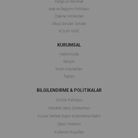
Kargo ve Teslimat
İade ve Değişim Politikası
Ödeme Yöntemleri
Sıkça Sorulan Sorular
KOLAY İADE
KURUMSAL
Hakkımızda
İletişim
İnsan Kaynakları
Toptan
BİLGİLENDİRME & POLİTİKALAR
Gizlilik Politikası
Mesafeli Satış Sözleşmesi
Kişisel Verilere İlişkin Aydınlatma Metni
Çerez Yönetimi
Kullanım Koşulları