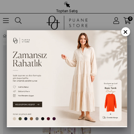
Toptan Satış
0
×
ÇIÇEK DESENLI BOHEM MAXI ELBISE -32531ELB - LILA