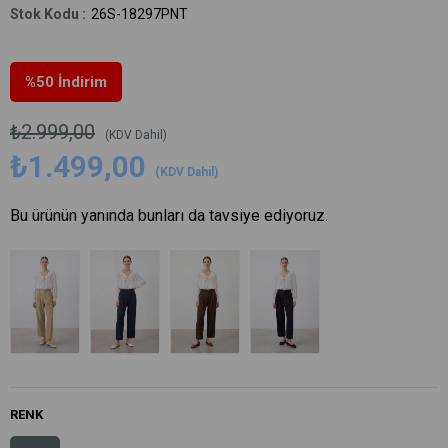
26S-18297PNT
%
50
İndirim
₺2.999,00
(KDV Dahil)
₺1.499,00
(KDV Dahil)
Bu ürünün yanında bunları da tavsiye ediyoruz.
RENK