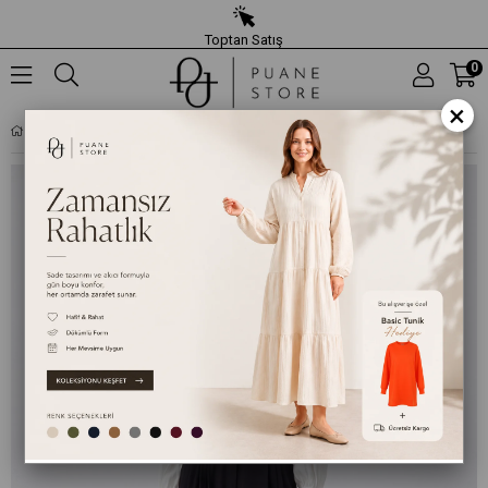
Toptan Satış
0
×
KADIN YÜKSEK BEL PILE DETAYLI KUMAŞ PANTOLON – 26S-18297PNT - SIYAH