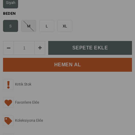
Siyah
BEDEN
S
M
L
XL
Kritik Stok
Favorilere Ekle
Koleksiyona Ekle