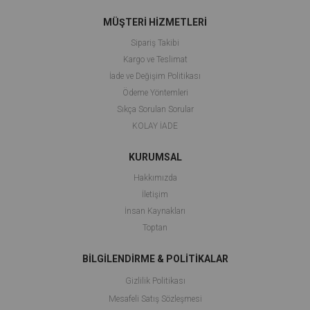
MÜŞTERİ HİZMETLERİ
Sipariş Takibi
Kargo ve Teslimat
İade ve Değişim Politikası
Ödeme Yöntemleri
Sıkça Sorulan Sorular
KOLAY İADE
KURUMSAL
Hakkımızda
İletişim
İnsan Kaynakları
Toptan
BİLGİLENDİRME & POLİTİKALAR
Gizlilik Politikası
Mesafeli Satış Sözleşmesi