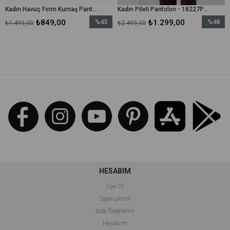
Kadın Havuç Form Kumaş Pantolon - 18118PNT - Ekru
Kadın Pileli Pantolon - 18227PNT - Kahverengi
₺849,00
%43
₺1.299,00
%48
₺
₺2.499,00
₺2.499,00
İndirim
İndirim
%43İndirim
%48İndirim
HESABIM
Üye Ol
Siparişlerim
İade Taleplerim
Hesabım