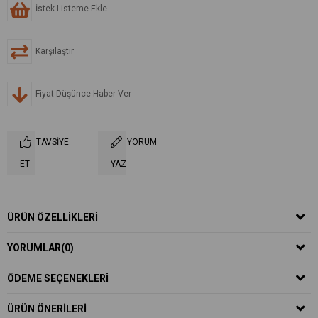
İstek Listeme Ekle
Karşılaştır
Fiyat Düşünce Haber Ver
TAVSIYE
YORUM
ET
YAZ
ÜRÜN ÖZELLIKLERI
YORUMLAR
(0)
ÖDEME SEÇENEKLERI
ÜRÜN ÖNERILERI